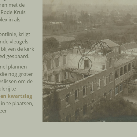
amen met de
e Rode Kruis
ex in als
ntlinie, krijgt
ende vleugels
 blijven de kerk
oed gespaard.
snel plannen
die nog groter
eslissen om de
erij te
een kwartslag
in te plaatsen,
eer