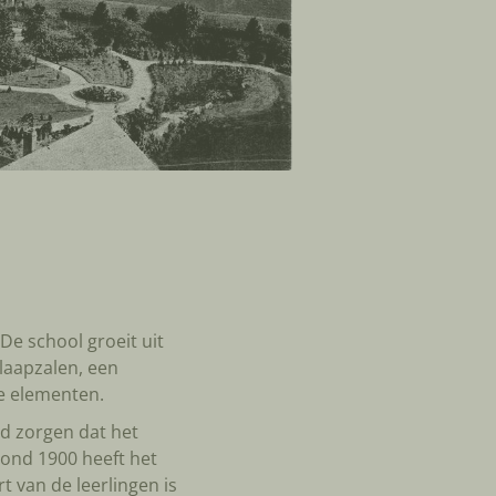
De school groeit uit
slaapzalen, een
e elementen.
d zorgen dat het
Rond 1900 heeft het
t van de leerlingen is