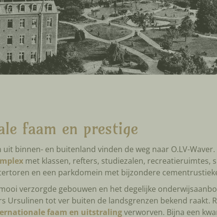
ale faam en prestige
 uit binnen- en buitenland vinden de weg naar O.LV-Waver. 
omplex
met klassen, refters, studiezalen, recreatieruimtes, 
tertoren en een parkdomein met bijzondere cementrustiek
e mooi verzorgde gebouwen en het degelijke onderwijsaanbo
ers Ursulinen tot ver buiten de landsgrenzen bekend raakt. 
ernationale faam en uitstraling
verworven. Bijna een kwar