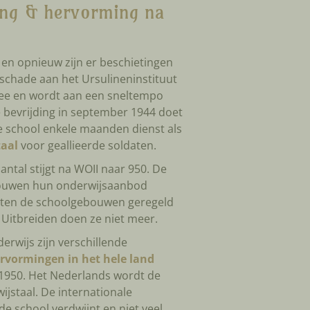
ing & hervorming na
 en opnieuw zijn er beschietingen
 schade aan het Ursulineninstituut
mee en wordt aan een sneltempo
e bevrijding in september 1944 doet
e school enkele maanden dienst als
taal
voor geallieerde soldaten.
antal stijgt na WOII naar 950. De
bouwen hun onderwijsaanbod
laten de schoolgebouwen geregeld
Uitbreiden doen ze niet meer.
erwijs zijn verschillende
ervormingen in het hele land
 1950. Het Nederlands wordt de
wijstaal. De internationale
 de school verdwijnt en niet veel