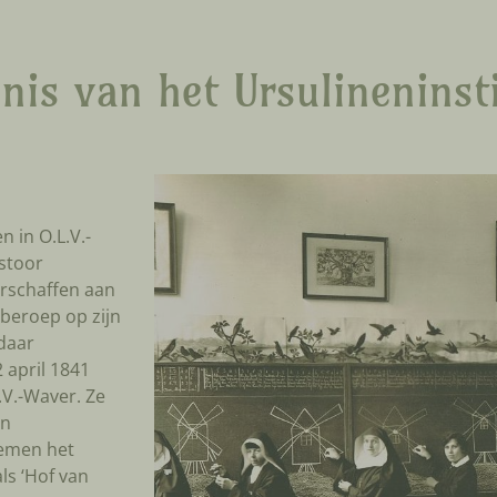
nis van het Ursulineninst
n in O.L.V.-
stoor
erschaffen aan
 beroep op zijn
 daar
 april 1841
.V.-Waver. Ze
en
emen het
ls ‘Hof van