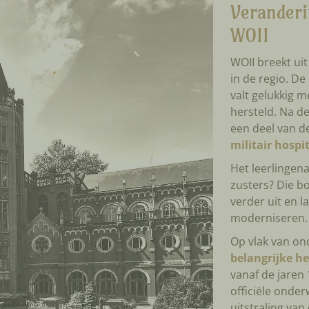
Verander
WOII
WOII breekt uit
in de regio. De
valt gelukkig 
hersteld. Na d
een deel van d
militair hospi
Het leerlingena
zusters? Die 
verder uit en 
moderniseren. 
Op vlak van ond
belangrijke h
vanaf de jaren
officiële onder
uitstraling van