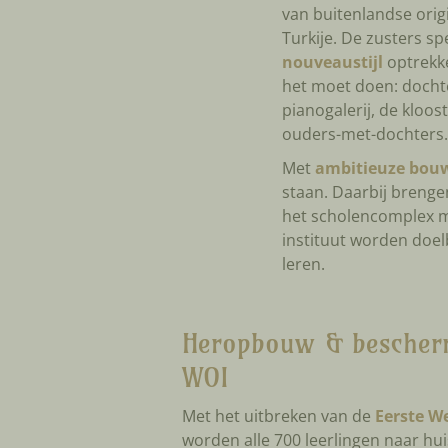
van buitenlandse origi
Turkije. De zusters sp
nouveaustijl
optrekk
het moet doen: dochte
pianogalerij, de kloos
ouders-met-dochters.
Met
ambitieuze bou
staan. Daarbij brenge
het scholencomplex mo
instituut worden doel
leren.
Heropbouw & bescher
WOI
Met het uitbreken van de
Eerste W
worden alle 700 leerlingen naar hu