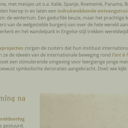
ne, met meisjes uit o.a. Italië, Spanje, Roemenië, Panama, Br
elen hierop in en laten een
indrukwekkende ontvangstruim
en: de
wintertuin
. Een gedurfde keuze, maar het prachtige
rs van de welgestelde burgerij van over de hele wereld aa
terkerk en het wandelpark in Engelse stijl trekken wereldwij
wprojecten
zorgen de zusters dat hun instituut internationaa
n ze de ideeën van de internationale beweging rond
l’art à 
et een stimulerende omgeving voor leergierige jonge meisje
bewust symbolische decoraties aangebracht. Doel: wie kijkt 
ming na
ereldoorlog
is gestuurd.