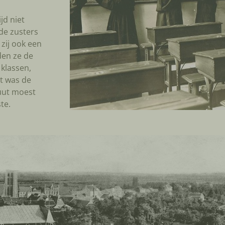
jd niet
de zusters
zij ook een
den ze de
klassen,
t was de
tuut moest
te.