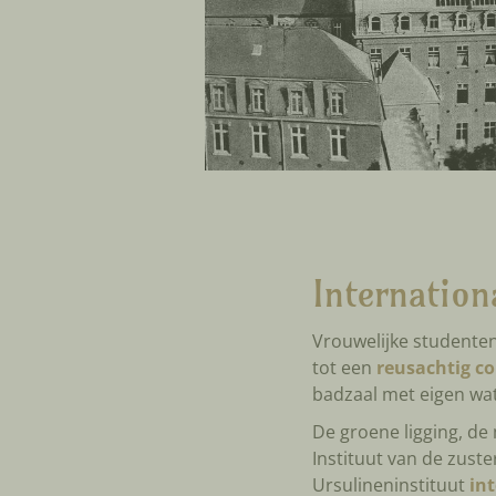
Internation
Vrouwelijke studenten
tot een
reusachtig c
badzaal met eigen wa
De groene ligging, d
Instituut van de zust
Ursulineninstituut
int