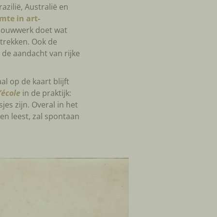
azilië, Australië en
te in art-
 bouwwerk doet wat
ntrekken. Ook de
d de aandacht van rijke
l op de kaart blijft
l’école
in de praktijk:
s zijn. Overal in het
en leest, zal spontaan