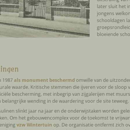
later sluit het
jongens welkom
schooldagen la
groepsrondleid
bloeiende scho
gingen
in 1987
als monument beschermd
omwille van de uitzonderl
cturale waarde. Kritische stemmen die ijveren voor de sloop
fficiële bescherming, met inbegrip van zijgalerijen met muur
 belangrijke wending in de waardering voor de site teweeg.
ulinen slinkt jaar na jaar en de onderwijstaken worden gelei
en. Om het gebouwencomplex voor de toekomst te vrijware
reniging
vzw Wintertuin
op. De organisatie ontfermt zich o