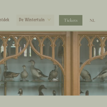
ntdek
De Wintertuin
Tickets
NL