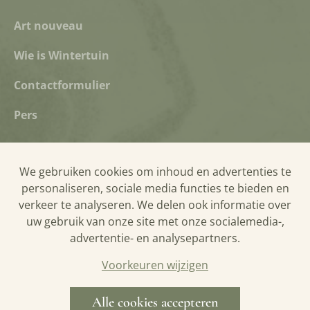
Art nouveau
Wie is Wintertuin
Contactformulier
Pers
We gebruiken cookies om inhoud en advertenties te
Privacyverklaring
personaliseren, sociale media functies te bieden en
Cookieverklaring
verkeer te analyseren. We delen ook informatie over
uw gebruik van onze site met onze socialemedia-,
Bezoekersreglement
advertentie- en analysepartners.
Algemene verkoopsvoorwaarden
Voorkeuren wijzigen
Alle cookies accepteren