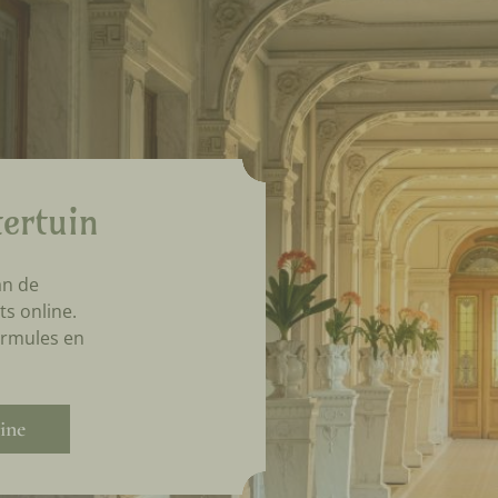
ertuin
an de
ts online.
ormules en
ine