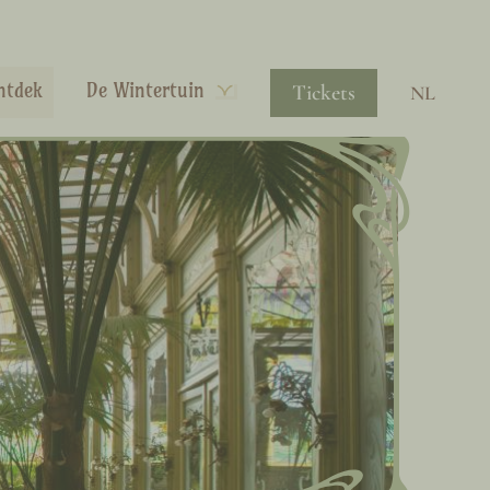
ntdek
De Wintertuin
Tickets
NL